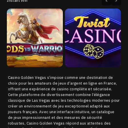
Instant Win
<
>
Play now
Play now
Casino Golden Vegas s’impose comme une destination de
Play now
Play now
choix pour les amateurs de jeux d’argent en ligne en France,
offrant une expérience de casino complète et sécurisée.
Cette plateforme de divertissement combine l’élégance
classique de Las Vegas avec les technologies modernes pour
créer un environnement de jeu exceptionnel adapté aux
joueurs français. Avec une interface intuitive, un catalogue
de jeux impressionnant et des mesures de sécurité
robustes, Casino Golden Vegas répond aux attentes des