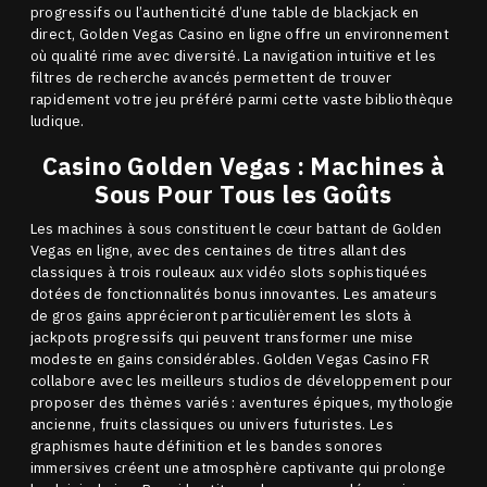
progressifs ou l’authenticité d’une table de blackjack en
direct, Golden Vegas Casino en ligne offre un environnement
où qualité rime avec diversité. La navigation intuitive et les
filtres de recherche avancés permettent de trouver
rapidement votre jeu préféré parmi cette vaste bibliothèque
ludique.
Casino Golden Vegas : Machines à
Sous Pour Tous les Goûts
Les machines à sous constituent le cœur battant de Golden
Vegas en ligne, avec des centaines de titres allant des
classiques à trois rouleaux aux vidéo slots sophistiquées
dotées de fonctionnalités bonus innovantes. Les amateurs
de gros gains apprécieront particulièrement les slots à
jackpots progressifs qui peuvent transformer une mise
modeste en gains considérables. Golden Vegas Casino FR
collabore avec les meilleurs studios de développement pour
proposer des thèmes variés : aventures épiques, mythologie
ancienne, fruits classiques ou univers futuristes. Les
graphismes haute définition et les bandes sonores
immersives créent une atmosphère captivante qui prolonge