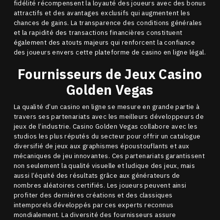
fidélité récompensent la loyauté des joueurs avec des bonus
attractifs et des avantages exclusifs qui augmentent les
chances de gains. La transparence des conditions générales
et la rapidité des transactions financières constituent
également des atouts majeurs qui renforcent la confiance
des joueurs envers cette plateforme de casino en ligne légal.
Fournisseurs de Jeux Casino
Golden Vegas
La qualité d’un casino en ligne se mesure en grande partie à
travers ses partenariats avec les meilleurs développeurs de
jeux de l’industrie. Casino Golden Vegas collabore avec les
studios les plus réputés du secteur pour offrir un catalogue
diversifié de jeux aux graphismes époustouflants et aux
mécaniques de jeu innovantes. Ces partenariats garantissent
non seulement la qualité visuelle et ludique des jeux, mais
aussi l’équité des résultats grâce aux générateurs de
nombres aléatoires certifiés. Les joueurs peuvent ainsi
profiter des dernières créations et des classiques
intemporels développés par ces experts reconnus
mondialement. La diversité des fournisseurs assure