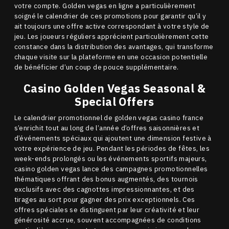
votre compte. Golden vegas en ligne a particulièrement
soigné le calendrier de ces promotions pour garantir qu’il y
ait toujours une offre active correspondant à votre style de
jeu. Les joueurs réguliers apprécient particulièrement cette
constance dans la distribution des avantages, qui transforme
chaque visite sur la plateforme en une occasion potentielle
de bénéficier d’un coup de pouce supplémentaire.
Casino Golden Vegas Seasonal &
Special Offers
Le calendrier promotionnel de golden vegas casino france
s’enrichit tout au long de l’année d’offres saisonnières et
d’événements spéciaux qui ajoutent une dimension festive à
votre expérience de jeu. Pendant les périodes de fêtes, les
week-ends prolongés ou les événements sportifs majeurs,
casino golden vegas lance des campagnes promotionnelles
thématiques offrant des bonus augmentés, des tournois
exclusifs avec des cagnottes impressionnantes, et des
tirages au sort pour gagner des prix exceptionnels. Ces
offres spéciales se distinguent par leur créativité et leur
générosité accrue, souvent accompagnées de conditions