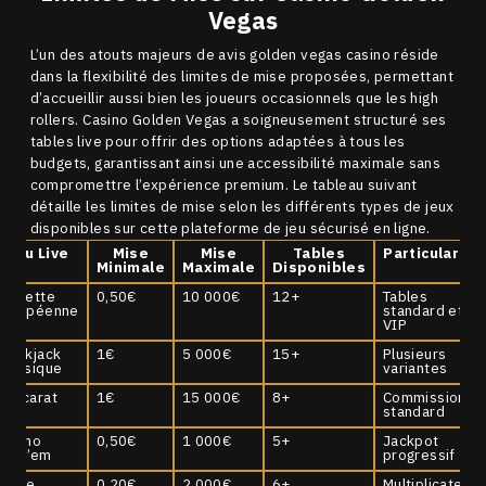
Vegas
L’un des atouts majeurs de avis golden vegas casino réside
dans la flexibilité des limites de mise proposées, permettant
d’accueillir aussi bien les joueurs occasionnels que les high
rollers. Casino Golden Vegas a soigneusement structuré ses
tables live pour offrir des options adaptées à tous les
budgets, garantissant ainsi une accessibilité maximale sans
compromettre l’expérience premium. Le tableau suivant
détaille les limites de mise selon les différents types de jeux
disponibles sur cette plateforme de jeu sécurisé en ligne.
Jeu Live
Mise
Mise
Tables
Particularité
Minimale
Maximale
Disponibles
Roulette
0,50€
10 000€
12+
Tables
Européenne
standard et
VIP
Blackjack
1€
5 000€
15+
Plusieurs
Classique
variantes
Baccarat
1€
15 000€
8+
Commission
standard
Casino
0,50€
1 000€
5+
Jackpot
Hold’em
progressif
Game
0,20€
2 000€
6+
Multiplicateurs