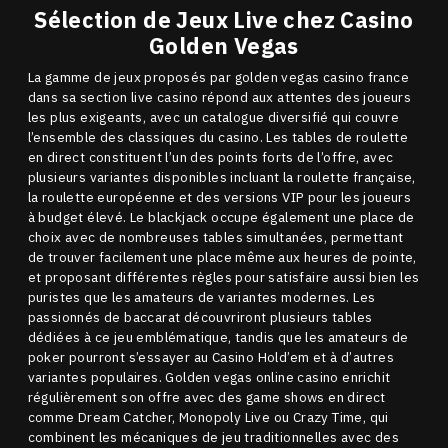
Sélection de Jeux Live chez Casino
Golden Vegas
La gamme de jeux proposés par golden vegas casino france
dans sa section live casino répond aux attentes des joueurs
les plus exigeants, avec un catalogue diversifié qui couvre
l’ensemble des classiques du casino. Les tables de roulette
en direct constituent l’un des points forts de l’offre, avec
plusieurs variantes disponibles incluant la roulette française,
la roulette européenne et des versions VIP pour les joueurs
à budget élevé. Le blackjack occupe également une place de
choix avec de nombreuses tables simultanées, permettant
de trouver facilement une place même aux heures de pointe,
et proposant différentes règles pour satisfaire aussi bien les
puristes que les amateurs de variantes modernes. Les
passionnés de baccarat découvriront plusieurs tables
dédiées à ce jeu emblématique, tandis que les amateurs de
poker pourront s’essayer au Casino Hold’em et à d’autres
variantes populaires. Golden vegas online casino enrichit
régulièrement son offre avec des game shows en direct
comme Dream Catcher, Monopoly Live ou Crazy Time, qui
combinent les mécaniques de jeu traditionnelles avec des