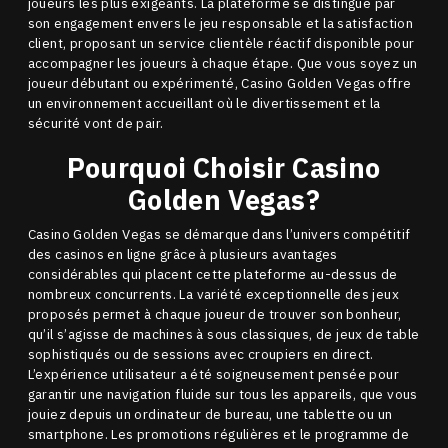
joueurs les plus exigeants. La plateforme se distingue par
son engagement envers le jeu responsable et la satisfaction
client, proposant un service clientèle réactif disponible pour
accompagner les joueurs à chaque étape. Que vous soyez un
joueur débutant ou expérimenté, Casino Golden Vegas offre
un environnement accueillant où le divertissement et la
sécurité vont de pair.
Pourquoi Choisir Casino
Golden Vegas?
Casino Golden Vegas se démarque dans l’univers compétitif
des casinos en ligne grâce à plusieurs avantages
considérables qui placent cette plateforme au-dessus de
nombreux concurrents. La variété exceptionnelle des jeux
proposés permet à chaque joueur de trouver son bonheur,
qu’il s’agisse de machines à sous classiques, de jeux de table
sophistiqués ou de sessions avec croupiers en direct.
L’expérience utilisateur a été soigneusement pensée pour
garantir une navigation fluide sur tous les appareils, que vous
jouiez depuis un ordinateur de bureau, une tablette ou un
smartphone. Les promotions régulières et le programme de