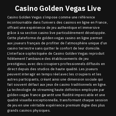
Casino Golden Vegas Live
Casino Golden Vegas s’impose comme une référence
incontournable dans l’univers des casinos en ligne en France,
offrant une expérience de jeu authentique et immersive
grâce à sa section casino live particulièrement développée.
Cette plateforme de golden vegas casino en ligne permet
aux joueurs français de profiter de l’atmosphère unique d’un
casino terrestre sans quitter le confort de leur domicile.
L’interface sophistiquée de Casino Golden Vegas reproduit
fidèlement l’ambiance des établissements de jeu
prestigieux, avec des croupiers professionnels diffusés en
direct depuis des studios de haute qualité. Les joueurs
peuvent interagir en temps réel avec les croupiers et les
autres participants, créant ainsi une dimension sociale qui
fait souvent défaut aux jeux de casino traditionnels en ligne.
La technologie de streaming haute définition employée par
golden vegas france garantit une fluidité impeccable et une
qualité visuelle exceptionnelle, transformant chaque session
de jeu en une véritable expérience premium digne des plus
grands casinos physiques.