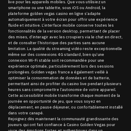
live pour les appareils mobiles. Que vous utilisiez un
smartphone ou une tablette, sous iOS ou Android, la
plateforme golden vegas casino en ligne s’adapte
automatiquement à votre écran pour offrir une expérience
fluide et intuitive. L’interface mobile conserve toutes les
fonctionnalités de la version desktop, permettant de placer
des mises, d’interagir avec les croupiers via le chat en direct,
et de consulter l’historique des parties sans aucune
limitation. La qualité du streaming vidéo reste exceptionnelle
même sur des connexions 4G standard, bien qu’une
connexion Wi-Fi stable soit recommandée pour une
expérience optimale, particulièrement lors des sessions
prolongées. Golden vegas france a également veillé à
optimiser la consommation de données et de batterie,
permettant ainsi de profiter du casino live pendant plusieurs
heures sans compromettre l’autonomie de votre appareil.
Cette accessibilité mobile transforme chaque moment de la
journée en opportunité de jeu, que vous soyez en
déplacement, en pause déjeuner, ou confortablement installé
dans votre canapé.
Rejoignez dès maintenant la communauté grandissante des
joueurs qui ont fait confiance à Casino Golden Vegas pour
vivre des émotions fortes et authentiques dans un