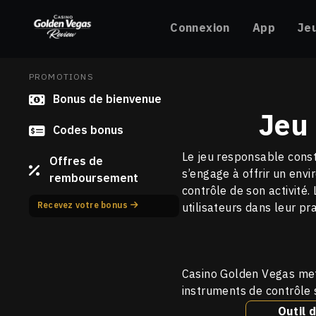
Connexion
App
Je
PROMOTIONS
Bonus de bienvenue
Jeu
Codes bonus
Le jeu responsable const
Offres de
s’engage à offrir un env
remboursement
contrôle de son activité
Recevez votre bonus
utilisateurs dans leur pr
Casino Golden Vegas met 
instruments de contrôle s
Outil 