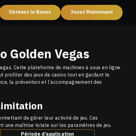
Obtenez le Bonus
Jouez Maintenant
no Golden Vegas
Vegas. Cette plateforme de machines à sous en ligne
 profiter des jeux de casino tout en gardant le
rence, la prévention et l’accompagnement des
limitation
mettant de gérer leur activité de jeu. Ces
nt une maîtrise totale sur les paramètres de jeu.
Période d’application