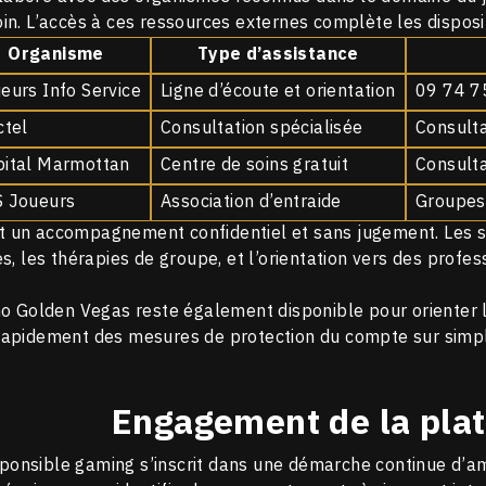
in. L’accès à ces ressources externes complète les disposit
Organisme
Type d’assistance
eurs Info Service
Ligne d’écoute et orientation
09 74 7
ctel
Consultation spécialisée
Consulta
ital Marmottan
Centre de soins gratuit
Consulta
 Joueurs
Association d’entraide
Groupes
 un accompagnement confidentiel et sans jugement. Les ser
es, les thérapies de groupe, et l’orientation vers des profe
ino Golden Vegas reste également disponible pour orienter 
rapidement des mesures de protection du compte sur simple 
Engagement de la pla
onsible gaming s’inscrit dans une démarche continue d’amé