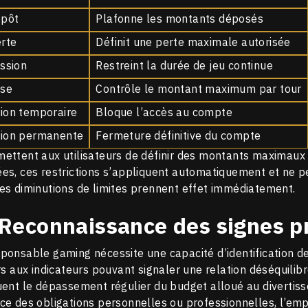
épôt
Plafonne les montants déposés
erte
Définit une perte maximale autorisée
ession
Restreint la durée de jeu continue
ise
Contrôle le montant maximum par tour
ion temporaire
Bloque l’accès au compte
sion permanente
Fermeture définitive du compte
mettent aux utilisateurs de définir des montants maximaux
ées, ces restrictions s’appliquent automatiquement et ne 
Les diminutions de limites prennent effet immédiatement.
Reconnaissance des signes p
sponsable gaming nécessite une capacité d’identification
urs aux indicateurs pouvant signaler une relation déséquilibr
luent le dépassement régulier du budget alloué au divertiss
ce des obligations personnelles ou professionnelles, l’empr