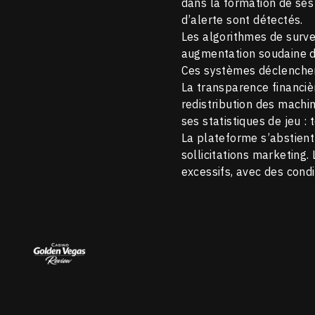
dans la formation de ses
d’alerte sont détectés.
Les algorithmes de surv
augmentation soudaine de
Ces systèmes déclenchent
La transparence financiè
redistribution des machin
ses statistiques de jeu :
La plateforme s’abstient
sollicitations marketin
excessifs, avec des cond