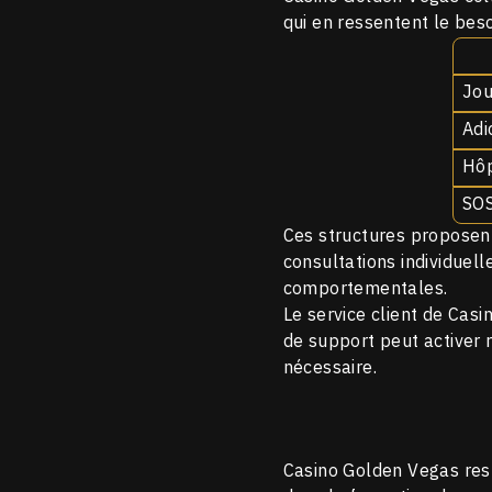
qui en ressentent le beso
Jou
Adi
Hôp
SOS
Ces structures proposent
consultations individuell
comportementales.
Le service client de Cas
de support peut activer 
nécessaire.
Casino Golden Vegas resp