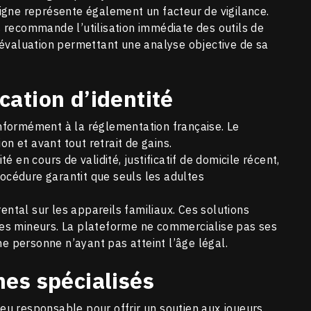
 ligne représente également un facteur de vigilance.
 recommande l’utilisation immédiate des outils de
-évaluation permettant une analyse objective de sa
cation d’identité
nformément à la réglementation française. Le
ion et avant tout retrait de gains.
é en cours de validité, justificatif de domicile récent,
rocédure garantit que seuls les adultes
ental sur les appareils familiaux. Ces solutions
 des mineurs. La plateforme ne commercialise pas ses
e personne n’ayant pas atteint l’âge légal.
mes spécialisés
u responsable pour offrir un soutien aux joueurs