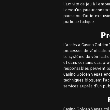
l’activité de jeu à l’ent
Lorsqu’un joueur constat
pause ou d’auto-exclusio
pratique ludique.
Pr
L’accès à Casino Golden
processus de vérification 
Le système de vérification
et dans certains cas, pr
responsables peuvent par
Casino Golden Vegas encou
techniques bloquent l’ac
services auprès d’un pub
Casino Golden Vegas col